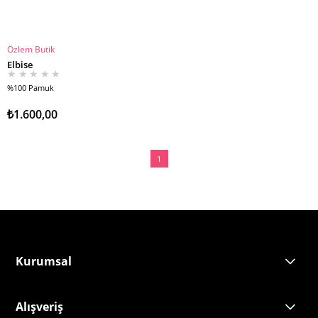
Özlem Butik
SEPETE EKLE
Elbise
★
★
★
★
★
%100 Pamuk
₺1.600,00
1
Kurumsal
Alışveriş